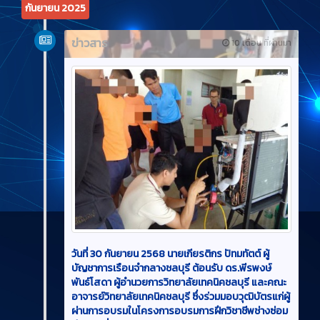
กันยายน 2025
ข่าวสาร
10 เดือน ที่ผ่านมา
วันที่ 30 กันยายน 2568 นายเกียรติกร ปัทมทัตต์ ผู้
บัญชาการเรือนจำกลางชลบุรี ต้อนรับ ดร.พีรพงษ์
พันธ์โสดา ผู้อำนวยการวิทยาลัยเทคนิคชลบุรี และคณะ
อาจารย์วิทยาลัยเทคนิคชลบุรี ซึ่งร่วมมอบวุฒิบัตรแก่ผู้
ผ่านการอบรมในโครงการอบรมการฝึกวิชาชีพช่างซ่อม