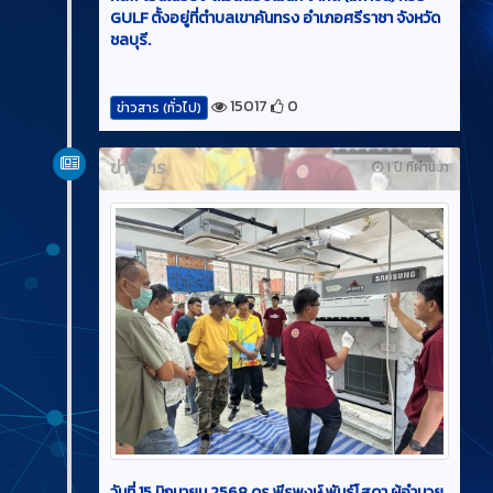
GULF ตั้งอยู่ที่ตำบลเขาคันทรง อำเภอศรีราชา จังหวัด
ชลบุรี.
15017
0
ข่าวสาร (ทั่วไป)
ข่าวสาร
1 ปี ที่ผ่านมา
วันที่ 15 มิถุนายน 2568 ดร.พีรพงษ์ พันธ์โสดา ผู้อำนวย